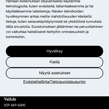
Parhaan kokemuksen tarjoamiseksi käytämme
teknologioita, kuten evästeitä, tallentaaksemme ja/tai
Mikä Dialogi?
käyttääksemme laitetietoja. Näiden tekniikoiden
hyväksyminen antaa meille mahdollisuuden käsitellä
tietoja, kuten selauskäyttäytymistä tai yksilöllisiä tunnuksia
tällä sivustolla. Suostumuksen jättäminen tai peruuttaminen
voi vaikuttaa haitallisesti tiettyihin ominaisuuksiin ja
toimintoihin.
Yhteystiedot
Hyväksy
Diakonia–ammattikorkeakoulu
Kiellä
PL 12, 00511 Helsinki
Näytä asetukset
Yhteystiedot
Evästehallinta
Tietosuojalausunto
Kampusten yhteystiedot
Henkilöhaku
Vaihde
029 469 6000