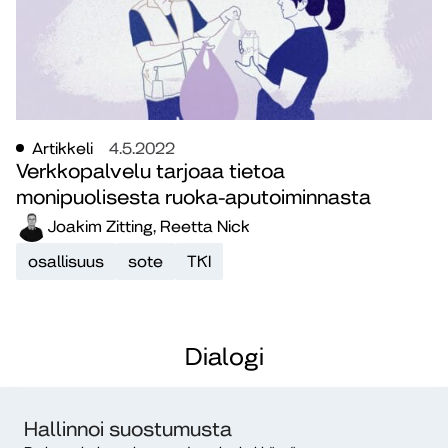
Artikkeli
4.5.2022
Verkkopalvelu tarjoaa tietoa
monipuolisesta ruoka-aputoiminnasta
Joakim Zitting, Reetta Nick
osallisuus
sote
TKI
Dialogi
Diakonia-ammattikorkeakoulu
PL 12, 00511 Helsinki
Hallinnoi suostumusta
ISSN 2490-0117