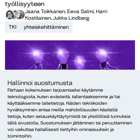
työllisyyteen
Jaana Toikkanen, Eeva Salmi, Harri
Kostilainen, Jukka Lindberg
TKI
yhteiskehittäminen
Hallinnoi suostumusta
Parhaan kokemuksen tarjoamiseksi käytämme
teknologioita, kuten evästeitä, tallentaaksemme ja/tai
Blogi
23.6.2022
käyttääksemme laitetietoja. Näiden tekniikoiden
Yhteisötalous etenee myötätuulessa
hyväksyminen antaa meille mahdollisuuden käsitellä
tietoja, kuten selauskäyttäytymistä tai yksilöllisiä tunnuksia
Euroopassa
tällä sivustolla. Suostumuksen jättäminen tai peruuttaminen
Eeva Salmi, Elli Keränen, Harri Kostilainen, Jukka
voi vaikuttaa haitallisesti tiettyihin ominaisuuksiin ja
Lindberg
toimintoihin.