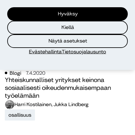
TKI
yhteiskehittäminen
Hyväksy
Kiellä
Näytä asetukset
Evästehallinta
Tietosuojalausunto
Blogi
7.4.2020
Yhteiskunnalliset yritykset keinona
sosiaalisesti oikeudenmukaisempaan
työelämään
Harri Kostilainen, Jukka Lindberg
osallisuus