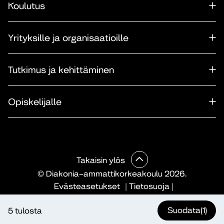
Koulutus
Yrityksille ja organisaatioille
Tutkimus ja kehittäminen
Opiskelijalle
Takaisin ylös
© Diakonia–ammattikorkeakoulu 2026.
Evästeasetukset
|
Tietosuoja
|
Saavutettavuusseloste
|
Ilmoituskanava
|
Maksullisen
Suodata
(1)
5 tulosta
koulutuksen verkkokaupan sopimusehdot