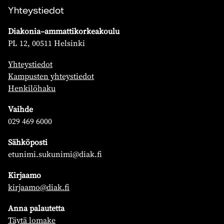
Yhteystiedot
Diakonia–ammattikorkeakoulu
PL 12, 00511 Helsinki
Yhteystiedot
Kampusten yhteystiedot
Henkilöhaku
Vaihde
029 469 6000
Sähköposti
etunimi.sukunimi@diak.fi
Kirjaamo
kirjaamo@diak.fi
Anna palautetta
Täytä lomake