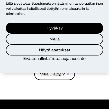
kokonaisvaltainen lähestymistapa
tällä sivustolla. Suostumuksen jättäminen tai peruuttaminen
voi vaikuttaa haitallisesti tiettyihin ominaisuuksiin ja
Petri Hilli, Liisa Björklund
toimintoihin.
sote
vaikuttavuus
Hyväksy
Kiellä
Dialogi
Diakonia-ammattikorkeakoulu
Näytä asetukset
PL 12, 00511 Helsinki
Evästehallinta
Tietosuojalausunto
ISSN 2490-0117
Mikä Dialogi?