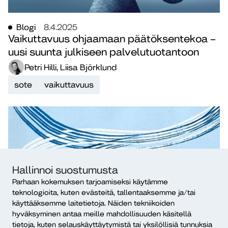
Blogi
8.4.2025
Vaikuttavuus ohjaamaan päätöksentekoa –
uusi suunta julkiseen palvelutuotantoon
Petri Hilli, Liisa Björklund
sote
vaikuttavuus
Hallinnoi suostumusta
Parhaan kokemuksen tarjoamiseksi käytämme
teknologioita, kuten evästeitä, tallentaaksemme ja/tai
käyttääksemme laitetietoja. Näiden tekniikoiden
Blogi
13.2.2025
hyväksyminen antaa meille mahdollisuuden käsitellä
Vaikuttavuuden johtaminen: kestävä ja
tietoja, kuten selauskäyttäytymistä tai yksilöllisiä tunnuksia