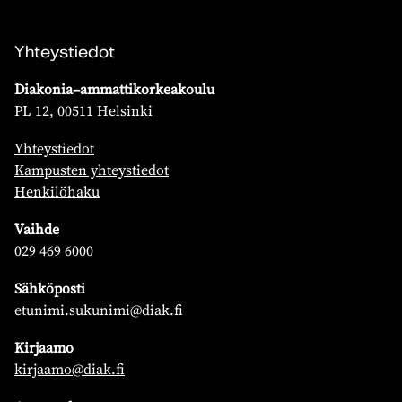
Yhteystiedot
Diakonia–ammattikorkeakoulu
PL 12, 00511 Helsinki
Yhteystiedot
Kampusten yhteystiedot
Henkilöhaku
Vaihde
029 469 6000
Sähköposti
etunimi.sukunimi@diak.fi
Kirjaamo
kirjaamo@diak.fi