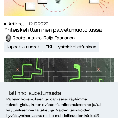
Artikkeli
12.10.2022
Yhteiskehittäminen palvelumuotoilussa
Reetta Alanko, Reija Paananen
lapset ja nuoret
TKI
yhteiskehittäminen
Hallinnoi suostumusta
Parhaan kokemuksen tarjoamiseksi käytämme
teknologioita, kuten evästeitä, tallentaaksemme ja/tai
Blogi
16.4.2020
käyttääksemme laitetietoja. Näiden tekniikoiden
Nuoret kaipaavat digitaalisiin tukipalveluihin
hyväksyminen antaa meille mahdollisuuden käsitellä