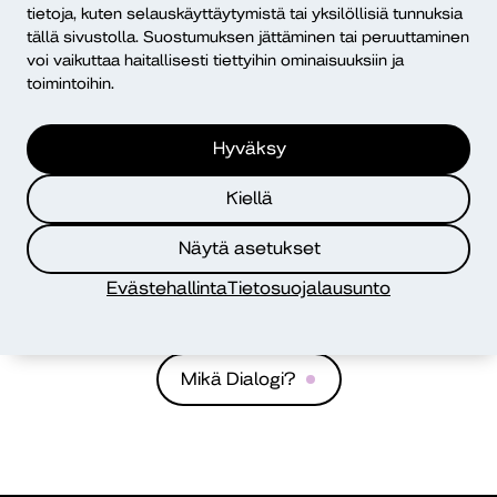
tietoja, kuten selauskäyttäytymistä tai yksilöllisiä tunnuksia
suoria polkuja ja käyttäjälähtöistä
tällä sivustolla. Suostumuksen jättäminen tai peruuttaminen
kehittämistä
voi vaikuttaa haitallisesti tiettyihin ominaisuuksiin ja
Reetta Alanko, Reija Paananen
toimintoihin.
digitalisaatio
lapset ja nuoret
Hyväksy
Kiellä
Dialogi
Näytä asetukset
Diakonia-ammattikorkeakoulu
Evästehallinta
Tietosuojalausunto
PL 12, 00511 Helsinki
ISSN 2490-0117
Mikä Dialogi?