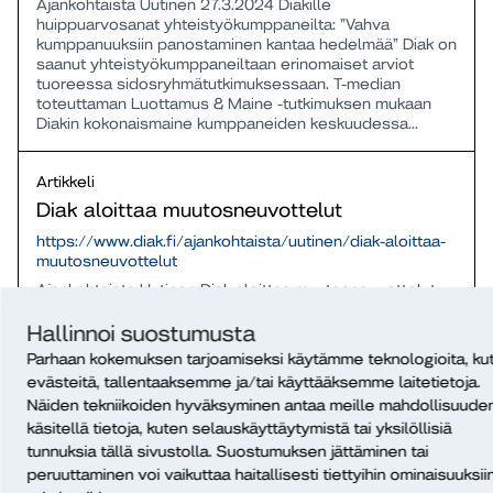
Ajankohtaista Uutinen 27.3.2024 Diakille
huippuarvosanat yhteistyökumppaneilta: ”Vahva
kumppanuuksiin panostaminen kantaa hedelmää” Diak on
saanut yhteistyökumppaneiltaan erinomaiset arviot
tuoreessa sidosryhmätutkimuksessaan. T-median
toteuttaman Luottamus & Maine -tutkimuksen mukaan
Diakin kokonaismaine kumppaneiden keskuudessa...
Artikkeli
Diak aloittaa muutosneuvottelut
https://www.diak.fi/ajankohtaista/uutinen/diak-aloittaa-
muutosneuvottelut
Ajankohtaista Uutinen Diak aloittaa muutosneuvottelut
Diakonia-ammattikorkeakoulu (Diak) aloittaa
yhteistoimintalain mukaiset muutosneuvottelut.
Hallinnoi suostumusta
Neuvottelut käynnistetään taloudellisilla, tuotannollisilla
Parhaan kokemuksen tarjoamiseksi käytämme teknologioita, ku
ja toiminnan uudelleenjärjestelyistä johtuvilla perusteilla.
evästeitä, tallentaaksemme ja/tai käyttääksemme laitetietoja.
Muutosneuvottelujen kohteena on koko henkilöstö eli
Näiden tekniikoiden hyväksyminen antaa meille mahdollisuude
noin 270 henkilöä. Muutostarpeen...
käsitellä tietoja, kuten selauskäyttäytymistä tai yksilöllisiä
tunnuksia tällä sivustolla. Suostumuksen jättäminen tai
Artikkeli
peruuttaminen voi vaikuttaa haitallisesti tiettyihin ominaisuuksiin