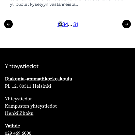
yli puolet kyselyyn vastanneista...
Edellinen
1
2
3
4
…
31
Seuraav
Yhteystiedot
Diakonia–ammattikorkeakoulu
PL 12, 00511 Helsinki
Yhteystiedot
Kampusten yhteystiedot
Henkilöhaku
Vaihde
029 469 6000