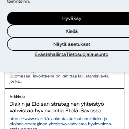
20 ammattikorkeakoulua mukana
toimintoihin.
kehittämässä sairaanhoitajien
laillistamisväylää
Hyväksy
https://www.diak.fi/ajankohtaista/uutinen/tukea-eu-eta-
maiden-ulkopuolelta-tulevien-sairaanhoitajien-
Kiellä
tyollistymiseen-ammattikorkeakoulut-kehittavat-
laillistamisvaylan
Näytä asetukset
Ajankohtaista Uutinen 20 ammattikorkeakoulua mukana
kehittämässä sairaanhoitajien laillistamisväylää
Evästehallinta
Tietosuojalausunto
Metropolia Ammattikorkeakoulu koordinoi
ammattikorkeakoulujen yhteistä hanketta, jossa
edistetään EU-/ETA-maiden ulkopuolelta tulevien
sairaanhoitajien mahdollisuutta tehdä alansa töitä
Suomessa. Tavoitteena on kehittää laillistamisväylä,
jonka...
Artikkeli
Diakin ja Eloisan strateginen yhteistyö
vahvistaa hyvinvointia Etelä-Savossa
https://www.diak.fi/ajankohtaista/uutinen/diakin-ja-
eloisan-strateginen-yhteistyo-vahvistaa-hyvinvointia-