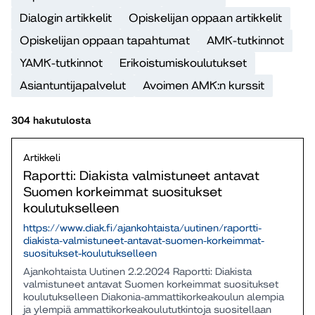
Dialogin artikkelit
Opiskelijan oppaan artikkelit
Opiskelijan oppaan tapahtumat
AMK-tutkinnot
YAMK-tutkinnot
Erikoistumiskoulutukset
Asiantuntijapalvelut
Avoimen AMK:n kurssit
304 hakutulosta
Artikkeli
Raportti: Diakista valmistuneet antavat
Suomen korkeimmat suositukset
koulutukselleen
https://www.diak.fi/ajankohtaista/uutinen/raportti-
diakista-valmistuneet-antavat-suomen-korkeimmat-
suositukset-koulutukselleen
Ajankohtaista Uutinen 2.2.2024 Raportti: Diakista
valmistuneet antavat Suomen korkeimmat suositukset
koulutukselleen Diakonia-ammattikorkeakoulun alempia
ja ylempiä ammattikorkeakoulututkintoja suositellaan