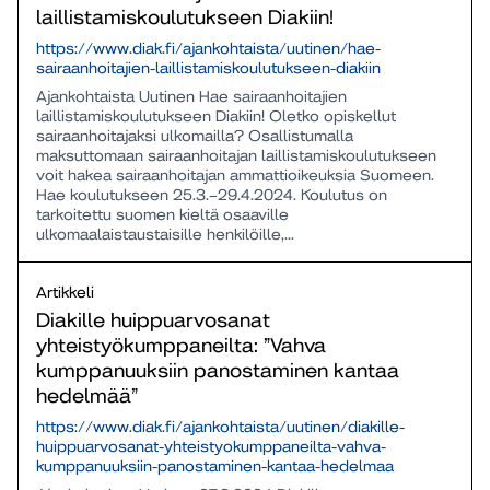
laillistamiskoulutukseen Diakiin!
https://www.diak.fi/ajankohtaista/uutinen/hae-
sairaanhoitajien-laillistamiskoulutukseen-diakiin
Ajankohtaista Uutinen Hae sairaanhoitajien
laillistamiskoulutukseen Diakiin! Oletko opiskellut
sairaanhoitajaksi ulkomailla? Osallistumalla
maksuttomaan sairaanhoitajan laillistamiskoulutukseen
voit hakea sairaanhoitajan ammattioikeuksia Suomeen.
Hae koulutukseen 25.3.–29.4.2024. Koulutus on
tarkoitettu suomen kieltä osaaville
ulkomaalaistaustaisille henkilöille,...
Artikkeli
Diakille huippuarvosanat
yhteistyökumppaneilta: ”Vahva
kumppanuuksiin panostaminen kantaa
hedelmää”
https://www.diak.fi/ajankohtaista/uutinen/diakille-
huippuarvosanat-yhteistyokumppaneilta-vahva-
kumppanuuksiin-panostaminen-kantaa-hedelmaa