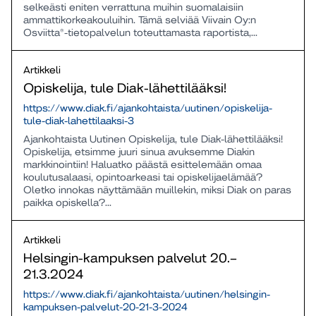
selkeästi eniten verrattuna muihin suomalaisiin
ammattikorkeakouluihin. Tämä selviää Viivain Oy:n
Osviitta®-tietopalvelun toteuttamasta raportista,...
Artikkeli
Opiskelija, tule Diak-lähettilääksi!
https://www.diak.fi/ajankohtaista/uutinen/opiskelija-
tule-diak-lahettilaaksi-3
Ajankohtaista Uutinen Opiskelija, tule Diak-lähettilääksi!
Opiskelija, etsimme juuri sinua avuksemme Diakin
markkinointiin! Haluatko päästä esittelemään omaa
koulutusalaasi, opintoarkeasi tai opiskelijaelämää?
Oletko innokas näyttämään muillekin, miksi Diak on paras
paikka opiskella?...
Artikkeli
Helsingin-kampuksen palvelut 20.–
21.3.2024
https://www.diak.fi/ajankohtaista/uutinen/helsingin-
kampuksen-palvelut-20-21-3-2024