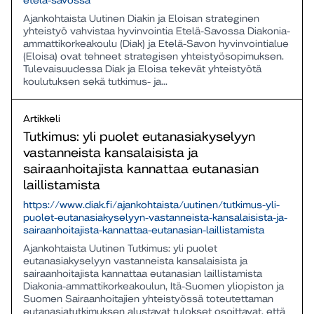
etela-savossa
Ajankohtaista Uutinen Diakin ja Eloisan strateginen
yhteistyö vahvistaa hyvinvointia Etelä-Savossa Diakonia-
ammattikorkeakoulu (Diak) ja Etelä-Savon hyvinvointialue
(Eloisa) ovat tehneet strategisen yhteistyösopimuksen.
Tulevaisuudessa Diak ja Eloisa tekevät yhteistyötä
koulutuksen sekä tutkimus- ja...
Artikkeli
Tutkimus: yli puolet eutanasiakyselyyn
vastanneista kansalaisista ja
sairaanhoitajista kannattaa eutanasian
laillistamista
https://www.diak.fi/ajankohtaista/uutinen/tutkimus-yli-
puolet-eutanasiakyselyyn-vastanneista-kansalaisista-ja-
sairaanhoitajista-kannattaa-eutanasian-laillistamista
Ajankohtaista Uutinen Tutkimus: yli puolet
eutanasiakyselyyn vastanneista kansalaisista ja
sairaanhoitajista kannattaa eutanasian laillistamista
Diakonia-ammattikorkeakoulun, Itä-Suomen yliopiston ja
Suomen Sairaanhoitajien yhteistyössä toteutettaman
eutanasiatutkimuksen alustavat tulokset osoittavat, että