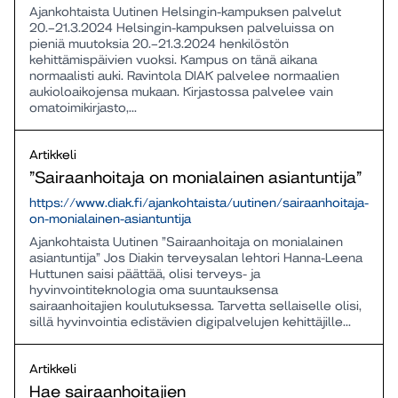
Ajankohtaista Uutinen Helsingin-kampuksen palvelut
20.–21.3.2024 Helsingin-kampuksen palveluissa on
pieniä muutoksia 20.–21.3.2024 henkilöstön
kehittämispäivien vuoksi. Kampus on tänä aikana
normaalisti auki. Ravintola DIAK palvelee normaalien
aukioloaikojensa mukaan. Kirjastossa palvelee vain
omatoimikirjasto,...
Artikkeli
”Sairaanhoitaja on monialainen asiantuntija”
https://www.diak.fi/ajankohtaista/uutinen/sairaanhoitaja-
on-monialainen-asiantuntija
Ajankohtaista Uutinen ”Sairaanhoitaja on monialainen
asiantuntija” Jos Diakin terveysalan lehtori Hanna-Leena
Huttunen saisi päättää, olisi terveys- ja
hyvinvointiteknologia oma suuntauksensa
sairaanhoitajien koulutuksessa. Tarvetta sellaiselle olisi,
sillä hyvinvointia edistävien digipalvelujen kehittäjille...
Artikkeli
Hae sairaanhoitajien