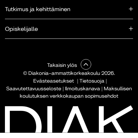
Tutkimus ja kehittäminen
Opiskelijalle
Takaisin ylös
© Diakonia–ammattikorkeakoulu 2026.
Evästeasetukset
|
Tietosuoja
|
Saavutettavuusseloste
|
Ilmoituskanava
|
Maksullisen
koulutuksen verkkokaupan sopimusehdot