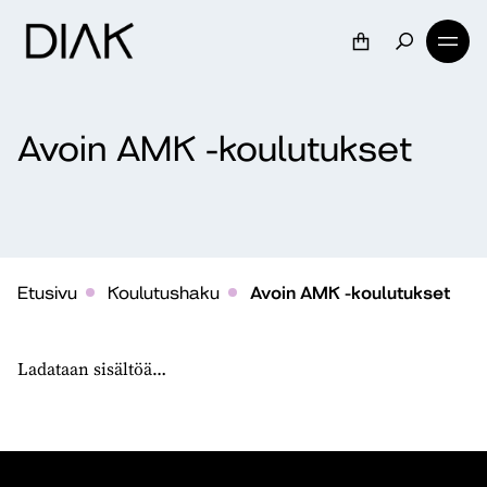
Avoin AMK -koulutukset
Etusivu
Koulutushaku
Avoin AMK -koulutukset
Tämä osio sisältää suodatettavaa sisältöä.
Ladataan sisältöä…