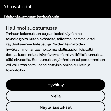
Yhteystiedot
Diakonia–ammattikorkeakoulu
PL 12, 00511 Helsinki
Hallinnoi suostumusta
Yhteystiedot
Parhaan kokemuksen tarjoamiseksi käytämme
Kampusten yhteystiedot
teknologioita, kuten evästeitä, tallentaaksemme ja/tai
käyttääksemme laitetietoja. Näiden tekniikoiden
Henkilöhaku
hyväksyminen antaa meille mahdollisuuden käsitellä
tietoja, kuten selauskäyttäytymistä tai yksilöllisiä tunnuksia
Vaihde
tällä sivustolla. Suostumuksen jättäminen tai peruuttaminen
029 469 6000
voi vaikuttaa haitallisesti tiettyihin ominaisuuksiin ja
toimintoihin.
Sähköposti
etunimi.sukunimi@diak.fi
Hyväksy
Kirjaamo
kirjaamo@diak.fi
Kiellä
Anna palautetta
Näytä asetukset
Täytä lomake