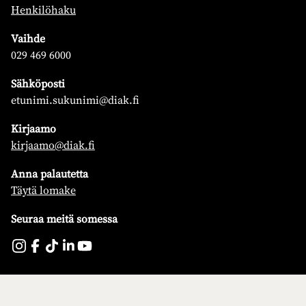
Henkilöhaku
Vaihde
029 469 6000
Sähköposti
etunimi.sukunimi@diak.fi
Kirjaamo
kirjaamo@diak.fi
Anna palautetta
Täytä lomake
Seuraa meitä somessa
Koulutus