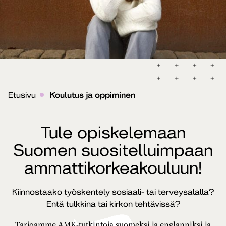
Etusivu
Koulutus ja oppiminen
Tule opiskelemaan
Suomen suositelluimpaan
ammattikorkeakouluun!
Kiinnostaako työskentely sosiaali- tai terveysalalla?
Entä tulkkina tai kirkon tehtävissä?
Tarjoamme AMK-tutkintoja suomeksi ja englanniksi ja