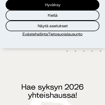
Hyväksy
Kiellä
Näytä asetukset
Evästehallinta
Tietosuojalausunto
Hae syksyn 2026
yhteishaussa!