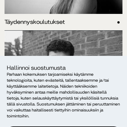
Täydennyskoulutukset
Hallinnoi suostumusta
Parhaan kokemuksen tarjoamiseksi käytämme
teknologioita, kuten evästeitä, tallentaaksemme ja/tai
käyttääksemme laitetietoja. Näiden tekniikoiden
hyväksyminen antaa meille mahdollisuuden käsitellä
tietoja, kuten selauskäyttäytymistä tai yksilöllisiä tunnuksia
tällä sivustolla. Suostumuksen jättäminen tai peruuttaminen
voi vaikuttaa haitallisesti tiettyihin ominaisuuksiin ja
toimintoihin.
Polkuopinnot (AMK ja YAMK)