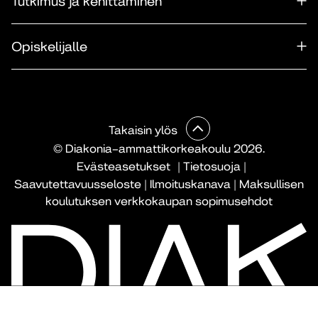
Tutkimus ja kehittäminen
Opiskelijalle
Takaisin ylös
© Diakonia–ammattikorkeakoulu 2026.
Evästeasetukset
|
Tietosuoja
|
Saavutettavuusseloste
|
Ilmoituskanava
|
Maksullisen
koulutuksen verkkokaupan sopimusehdot