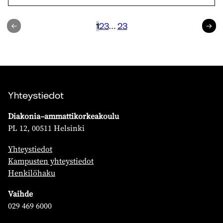
Edellinen
1
2
3
…
23
Seuraav
Yhteystiedot
Diakonia–ammattikorkeakoulu
PL 12, 00511 Helsinki
Yhteystiedot
Kampusten yhteystiedot
Henkilöhaku
Vaihde
029 469 6000