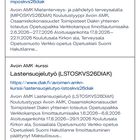
miposkvs26diak
Avoin AMK Mielenterveys- ja päihdetyö terveysalalla
(MIPOSKVS26DIAK) Koulutustyyppi Avoin AMK,
Osaamiskokonaisuudet Toimipisteet Diakin yhteinen
toteutus Opetuspaikka Verkkokampus Ilmoittautumisaika
2.6.2026—27.7.2026 Aloitusajankohta 17.8.2026—
22.11.2026 Koulutusala Kirkon ala, Terveysala
Opetusmuoto Verkko-opetus Opetuskieli Suomi
Hakutilanne...
Avoin AMK -kurssi
Lastensuojelutyö (LSTOSKVS26DIAK)
https://www.diak.fi/avoimen-amkn-
kurssi/lastensuojelutyo-lstoskvs26diak
Avoin AMK Lastensuojelutyö (LSTOSKVS26DIAK)
Koulutustyyppi Avoin AMK, Osaamiskokonaisuudet
Toimipisteet Diakin yhteinen toteutus Opetuspaikka
Verkkokampus Ilmoittautumisaika 1.6.2026—6.8.2026
Aloitusajankohta 17.8.2026—29.11.2026 Koulutusala
Kirkon ala, Sosiaaliala Opetusmuoto Verkko-opetus
Opetuskieli Suomi Hakutilanne Ilmoittautuminen
päättynyt Maksullisuus...