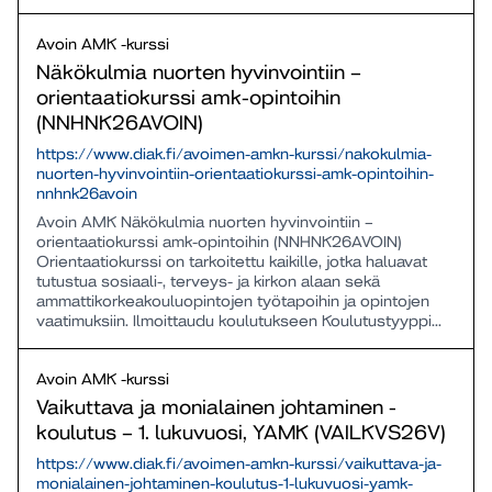
Avoin AMK -kurssi
Näkökulmia nuorten hyvinvointiin –
orientaatiokurssi amk-opintoihin
(NNHNK26AVOIN)
https://www.diak.fi/avoimen-amkn-kurssi/nakokulmia-
nuorten-hyvinvointiin-orientaatiokurssi-amk-opintoihin-
nnhnk26avoin
Avoin AMK Näkökulmia nuorten hyvinvointiin –
orientaatiokurssi amk-opintoihin (NNHNK26AVOIN)
Orientaatiokurssi on tarkoitettu kaikille, jotka haluavat
tutustua sosiaali-, terveys- ja kirkon alaan sekä
ammattikorkeakouluopintojen työtapoihin ja opintojen
vaatimuksiin. Ilmoittaudu koulutukseen Koulutustyyppi...
Avoin AMK -kurssi
Vaikuttava ja monialainen johtaminen -
koulutus – 1. lukuvuosi, YAMK (VAILKVS26V)
https://www.diak.fi/avoimen-amkn-kurssi/vaikuttava-ja-
monialainen-johtaminen-koulutus-1-lukuvuosi-yamk-