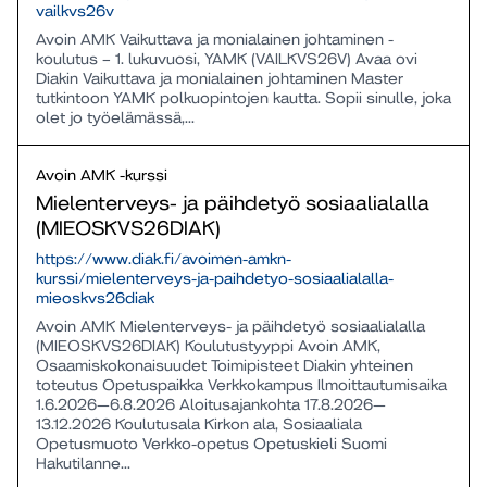
vailkvs26v
Avoin AMK Vaikuttava ja monialainen johtaminen -
koulutus – 1. lukuvuosi, YAMK (VAILKVS26V) Avaa ovi
Diakin Vaikuttava ja monialainen johtaminen Master
tutkintoon YAMK polkuopintojen kautta. Sopii sinulle, joka
olet jo työelämässä,...
Avoin AMK -kurssi
Mielenterveys- ja päihdetyö sosiaalialalla
(MIEOSKVS26DIAK)
https://www.diak.fi/avoimen-amkn-
kurssi/mielenterveys-ja-paihdetyo-sosiaalialalla-
mieoskvs26diak
Avoin AMK Mielenterveys- ja päihdetyö sosiaalialalla
(MIEOSKVS26DIAK) Koulutustyyppi Avoin AMK,
Osaamiskokonaisuudet Toimipisteet Diakin yhteinen
toteutus Opetuspaikka Verkkokampus Ilmoittautumisaika
1.6.2026—6.8.2026 Aloitusajankohta 17.8.2026—
13.12.2026 Koulutusala Kirkon ala, Sosiaaliala
Opetusmuoto Verkko-opetus Opetuskieli Suomi
Hakutilanne...