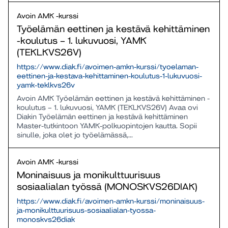
Avoin AMK -kurssi
Työelämän eettinen ja kestävä kehittäminen
-koulutus – 1. lukuvuosi, YAMK
(TEKLKVS26V)
https://www.diak.fi/avoimen-amkn-kurssi/tyoelaman-
eettinen-ja-kestava-kehittaminen-koulutus-1-lukuvuosi-
yamk-teklkvs26v
Avoin AMK Työelämän eettinen ja kestävä kehittäminen -
koulutus – 1. lukuvuosi, YAMK (TEKLKVS26V) Avaa ovi
Diakin Työelämän eettinen ja kestävä kehittäminen
Master-tutkintoon YAMK-polkuopintojen kautta. Sopii
sinulle, joka olet jo työelämässä,...
Avoin AMK -kurssi
Moninaisuus ja monikulttuurisuus
sosiaalialan työssä (MONOSKVS26DIAK)
https://www.diak.fi/avoimen-amkn-kurssi/moninaisuus-
ja-monikulttuurisuus-sosiaalialan-tyossa-
monoskvs26diak