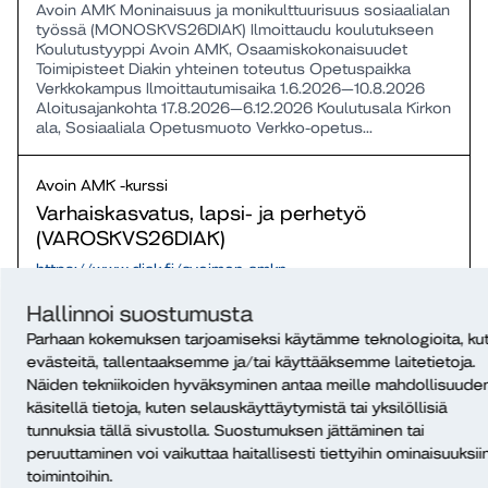
Avoin AMK Moninaisuus ja monikulttuurisuus sosiaalialan
työssä (MONOSKVS26DIAK) Ilmoittaudu koulutukseen
Koulutustyyppi Avoin AMK, Osaamiskokonaisuudet
Toimipisteet Diakin yhteinen toteutus Opetuspaikka
Verkkokampus Ilmoittautumisaika 1.6.2026—10.8.2026
Aloitusajankohta 17.8.2026—6.12.2026 Koulutusala Kirkon
ala, Sosiaaliala Opetusmuoto Verkko-opetus...
Avoin AMK -kurssi
Varhaiskasvatus, lapsi- ja perhetyö
(VAROSKVS26DIAK)
https://www.diak.fi/avoimen-amkn-
kurssi/varhaiskasvatus-lapsi-ja-perhetyo-
varoskvs26diak
Hallinnoi suostumusta
Avoin AMK Varhaiskasvatus, lapsi- ja perhetyö
Parhaan kokemuksen tarjoamiseksi käytämme teknologioita, ku
(VAROSKVS26DIAK) Koulutustyyppi Avoin AMK,
evästeitä, tallentaaksemme ja/tai käyttääksemme laitetietoja.
Osaamiskokonaisuudet Toimipisteet Diakin yhteinen
Näiden tekniikoiden hyväksyminen antaa meille mahdollisuude
toteutus Opetuspaikka Verkkokampus Ilmoittautumisaika
käsitellä tietoja, kuten selauskäyttäytymistä tai yksilöllisiä
1.6.2026—6.8.2026 Aloitusajankohta 17.8.2026—
tunnuksia tällä sivustolla. Suostumuksen jättäminen tai
6.12.2026 Koulutusala Kirkon ala, Sosiaaliala
peruuttaminen voi vaikuttaa haitallisesti tiettyihin ominaisuuksiin
Opetusmuoto Verkko-opetus Opetuskieli Suomi
Hakutilanne...
toimintoihin.