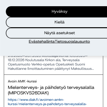
Avoin AMK -kurssi
Hyväksy
Kriittisesti sairaan hoitotyö
(KSPOSKVS26DIAK)
Kiellä
https://www.diak.fi/avoimen-amkn-kurssi/kriittisesti-
sairaan-hoitotyo-ksposkvs26diak
Näytä asetukset
Avoin AMK Kriittisesti sairaan hoitotyö
Evästehallinta
Tietosuojalausunto
(KSPOSKVS26DIAK) Koulutustyyppi
Osaamiskokonaisuudet Toimipisteet Diakin yhteinen
toteutus Opetuspaikka Verkkokampus Ilmoittautumisaika
2.6.2026—26.7.2026 Aloitusajankohta 10.8.2026—
18.12.2026 Koulutusala Kirkon ala, Terveysala
Opetusmuoto Verkko-opetus Opetuskieli Suomi
Hakutilanne Ilmoittautuminen päättynyt Maksullisuus...
Avoin AMK -kurssi
Mielenterveys- ja päihdetyö terveysalalla
(MIPOSKVS26DIAK)
https://www.diak.fi/avoimen-amkn-
kurssi/mielenterveys-ja-paihdetyo-terveysalalla-